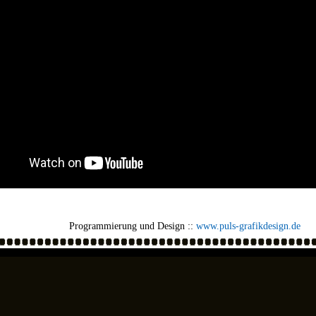
Programmierung und Design ::
www.puls-grafikdesign.de