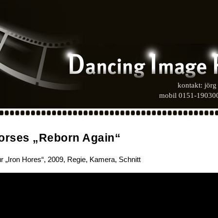
kontakt: jör
mobil 0151-190300
Horses „Reborn Again“
ür „Iron Hores“, 2009, Regie, Kamera, Schnitt