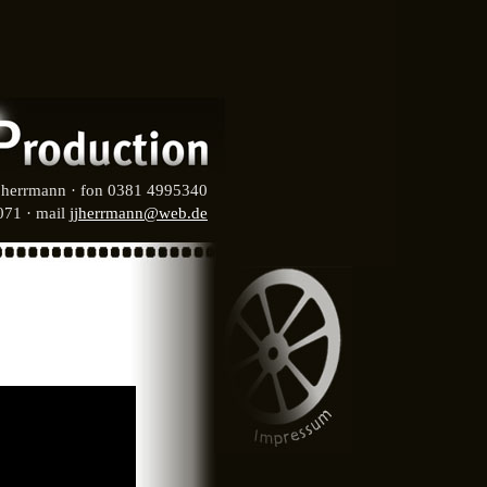
g herrmann · fon 0381 4995340
71 · mail
jjherrmann@web.de