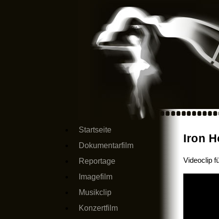
Startseite
Iron 
Dokumentarfilm
Videoclip f
Reportage
Imagefilm
Musikclip
Konzertfilm